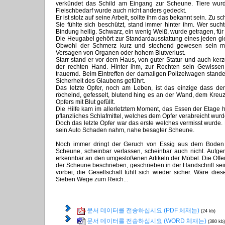
verkündet das Schild am Eingang zur Scheune. Tiere wu
Fleischbedarf wurde auch nicht anders gedeckt.
Er ist stolz auf seine Arbeit, sollte ihm das bekannt sein. Zu
Sie fühlte sich beschützt, stand immer hinter ihm. Wer suc
Bindung heilig. Schwarz, ein wenig Weiß, wurde getragen, für s
Die Heugabel gehört zur Standardausstattung eines jeden gl
Obwohl der Schmerz kurz und stechend gewesen sein m
Versagen von Organen oder hohem Blutverlust.
Starr stand er vor dem Haus, von guter Statur und auch kerz
der rechten Hand. Hinter ihm, zur Rechten sein Gewissen,
trauernd. Beim Eintreffen der damaligen Polizeiwagen stan
Sicherheit des Glaubens geführt.
Das letzte Opfer, noch am Leben, ist das einzige dass d
röchelnd, gefesselt, blutend hing es an der Wand, dem Kreuz 
Opfers mit Blut gefüllt.
Die Hilfe kam im allerletztem Moment, das Essen der Etage 
pflanzliches Schlafmittel, welches dem Opfer verabreicht wurd
Doch das letzte Opfer war das erste welches vermisst wurde.
sein Auto Schaden nahm, nahe besagter Scheune.
Noch immer dringt der Geruch von Essig aus dem Boden
Scheune, scheinbar verlassen, scheinbar auch nicht. Aufge
erkennbar an den umgestoßenen Artikeln der Möbel. Die Offen
der Scheune beschrieben, geschrieben in der Handschrift sein
vorbei, die Gesellschaft fühlt sich wieder sicher. Wäre di
Sieben Wege zum Reich...
문서 데이터를 전송하십시요 (PDF 체재는)
(24 kb)
문서 데이터를 전송하십시요 (WORD 체재는)
(380 kb)