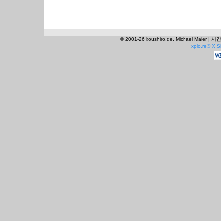
© 2001-26 koushiro.de, Michael Mai
xplo.re® X 