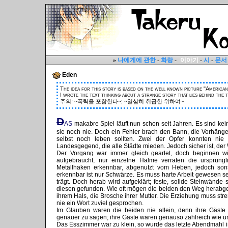
»
나에게에 관한
-
화랑
-
이야기
-
시
-
문서
Eden
The idea for this story is based on the well known picture "America
I wrote the text thinking about a strange story that lies behind the 
주의: ~폭력을 포함한다~; ~열심히 취급한 위하여~
D
AS
makabre Spiel läuft nun schon seit Jahren. Es sind kei
sie noch nie. Doch ein Fehler brach den Bann, die Vorhänge f
selbst noch leben sollten. Zwei der Opfer konnten nie id
Landesgegend, die alle Städte mieden. Jedoch sicher ist, der 
Der Vorgang war immer gleich geartet, doch beginnen wi
aufgebraucht, nur einzelne Halme verraten die ursprün
Metallhaken erkennbar, abgenutzt vom Heben, jedoch sonst
erkennbar ist nur Schwärze. Es muss harte Arbeit gewesen 
trägt. Doch herab wird aufgeklärt; feste, solide Steinwänd
diesen gefunden. Wie oft mögen die beiden den Weg herabgest
ihrem Hals, die Brosche ihrer Mutter. Die Erziehung muss str
nie ein Wort zuviel gesprochen.
Im Glauben waren die beiden nie allein, denn ihre Gäste
genauer zu sagen; ihre Gäste waren genauso zahlreich wie un
Das Esszimmer war zu klein, so wurde das letzte Abendmahl in