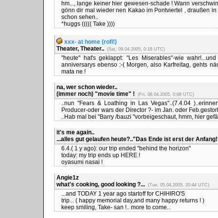
hm..., lange keiner hier gewesen-schade ! Wann verschwind
gönn dir mal wieder nen Kakao im Pontviertel , draußen in 
schon sehen..
*huggs ((((( Take ))))
xxx- at home (rofl!)
Theater, Theater..
(Sat, 09.04.2005, 0:18 UTC)
"heute" hat's geklappt: "Les Miserables"-wie wahr!...un
anniversarys ebenso :-( Morgen, also Karfreitag, gehts n
mata ne !
na, wer schon wieder..
(immer noch) "movie time" !
(Fri, 08.04.2005, 0:08 UTC)
..nun "Fears & Loathing in Las Vegas"..(7.4.04 )..erinn
Producer-oder wars der Director ?- im Jan. oder Feb.gestor
..Hab mal bei "Barry /bauzi "vorbeigeschaut, hmm, hier gefäl
it's me again..
...alles gut gelaufen heute?.."Das Ende ist erst der Anfang
6.4.( 1 y ago): our trip ended "behind the horizon"
today: my trip ends up HERE !
oyasumi nasai !
Angie1z
what's cooking, good looking ?...
(Tue, 05.04.2005, 20:44 UTC)
...and TODAY 1 year ago startoff for CHIHIRO'S
trip... ( happy memorial day,and many happy returns ! )
keep smiling, Take- san !.. more to come..