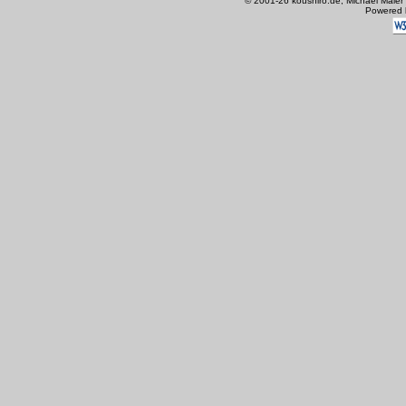
© 2001-26 koushiro.de, Michael Maier
Powered