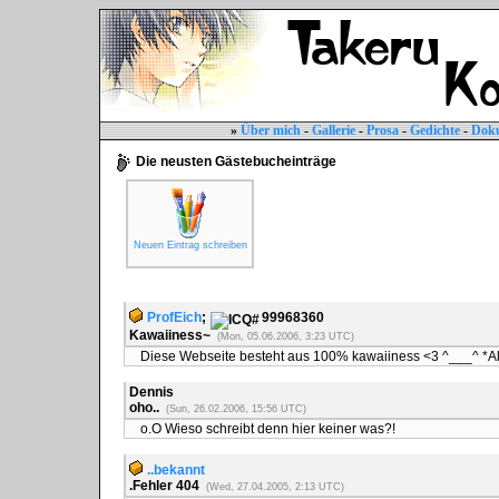
»
Über mich
-
Gallerie
-
Prosa
-
Gedichte
-
Dok
Die neusten Gästebucheinträge
Neuen Eintrag schreiben
ProfEich
;
99968360
Kawaiiness~
(Mon, 05.06.2006, 3:23 UTC)
Diese Webseite besteht aus 100% kawaiiness <3 ^___^ *All
Dennis
oho..
(Sun, 26.02.2006, 15:56 UTC)
o.O Wieso schreibt denn hier keiner was?!
..bekannt
.Fehler 404
(Wed, 27.04.2005, 2:13 UTC)