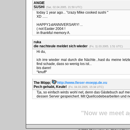
ANGIE
SUSHI
(Sat, 02.04.2005, 21:50 UTC)
today 1 year ago... "crazy Mike cooked sushi "
XD ......
HAPPY1stANNIVERSARY! ...
( not Easter 2004 !
in thankful memory A.
ruka
die nachteule meldet sich wieder
(Fri, 11.03.2005, 1:51 UTC)
Hi du,
ich irre wieder mal durch die Nächte...hast du meine let
find schade, dass so wenig los ist...
bis dann!
*knuff*
The Möpp;
http://www.fieser-moepp.de.vu
Pech gehabt, Keule!
(Fri, 04.03.2005, 15:34 UTC)
Tja, so einfach wirds wohl net, denn das Gästebuch auf mei
dessen Server gespeichert. Mit Quellcodebearbeiten und ne
"Now we meet ag